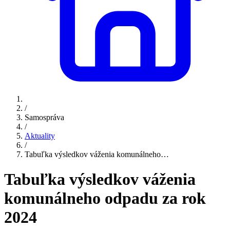
/
Samospráva
/
Aktuality
/
Tabuľka výsledkov váženia komunálneho…
Tabuľka výsledkov váženia
komunálneho odpadu za rok
2024