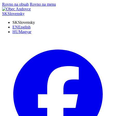
Rovno na obsah
Rovno na menu
SK
Slovensky
SK
Slovensky
EN
English
HU
Magyar