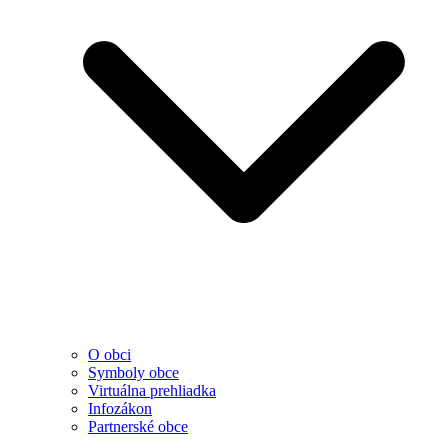
O obci
Symboly obce
Virtuálna prehliadka
Infozákon
Partnerské obce