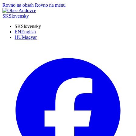
Rovno na obsah
Rovno na menu
SK
Slovensky
SK
Slovensky
EN
English
HU
Magyar