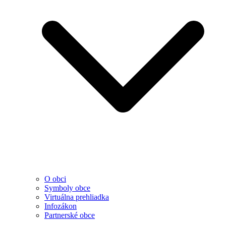
O obci
Symboly obce
Virtuálna prehliadka
Infozákon
Partnerské obce