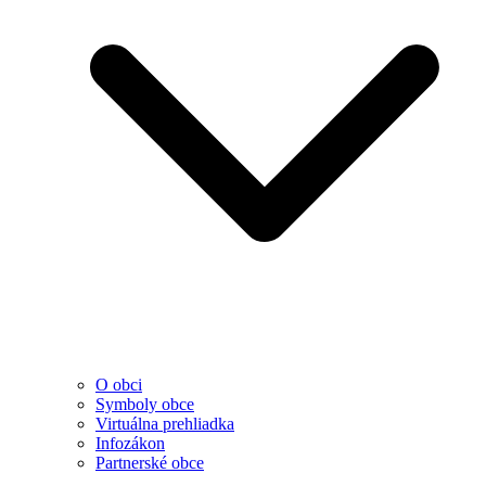
O obci
Symboly obce
Virtuálna prehliadka
Infozákon
Partnerské obce