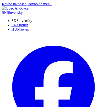
Rovno na obsah
Rovno na menu
SK
Slovensky
SK
Slovensky
EN
English
HU
Magyar