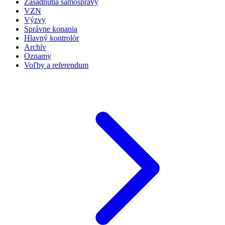
Zasadnutia samosprávy
VZN
Výzvy
Správne konania
Hlavný kontrolór
Archív
Oznamy
Voľby a referendum