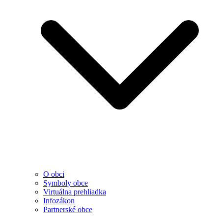
O obci
Symboly obce
Virtuálna prehliadka
Infozákon
Partnerské obce