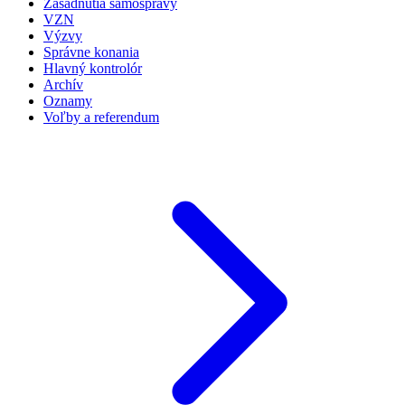
Zasadnutia samosprávy
VZN
Výzvy
Správne konania
Hlavný kontrolór
Archív
Oznamy
Voľby a referendum