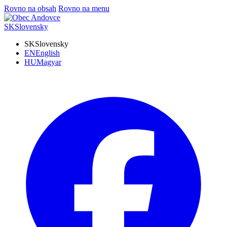
Rovno na obsah
Rovno na menu
SK
Slovensky
SK
Slovensky
EN
English
HU
Magyar