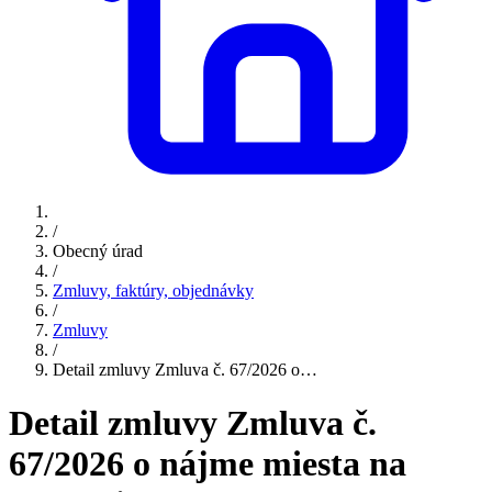
/
Obecný úrad
/
Zmluvy, faktúry, objednávky
/
Zmluvy
/
Detail zmluvy Zmluva č. 67/2026 o…
Detail zmluvy Zmluva č.
67/2026 o nájme miesta na