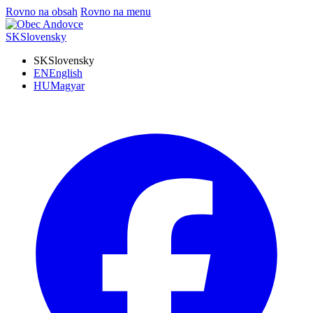
Rovno na obsah
Rovno na menu
SK
Slovensky
SK
Slovensky
EN
English
HU
Magyar