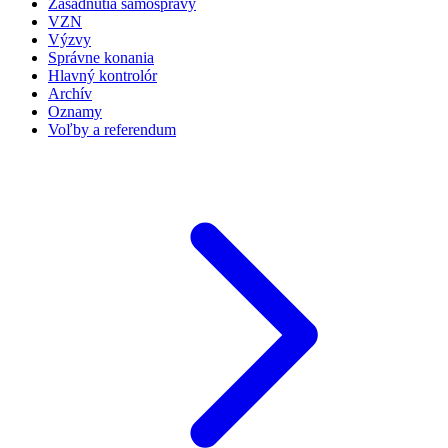
Zasadnutia samosprávy
VZN
Výzvy
Správne konania
Hlavný kontrolór
Archív
Oznamy
Voľby a referendum