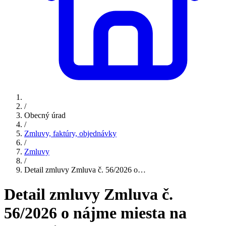
/
Obecný úrad
/
Zmluvy, faktúry, objednávky
/
Zmluvy
/
Detail zmluvy Zmluva č. 56/2026 o…
Detail zmluvy Zmluva č.
56/2026 o nájme miesta na