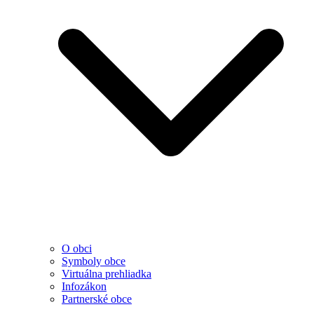
O obci
Symboly obce
Virtuálna prehliadka
Infozákon
Partnerské obce