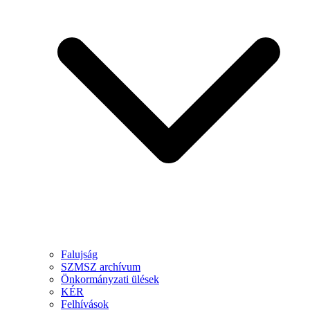
Falujság
SZMSZ archívum
Önkormányzati ülések
KÉR
Felhívások