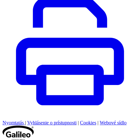
Nyomtatás
|
Vyhlásenie o prístupnosti
|
Cookies
|
Webové sídlo