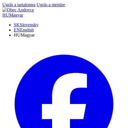
Ugrás a tartalomra
Ugrás a menüre
HU
Magyar
SK
Slovensky
EN
English
HU
Magyar