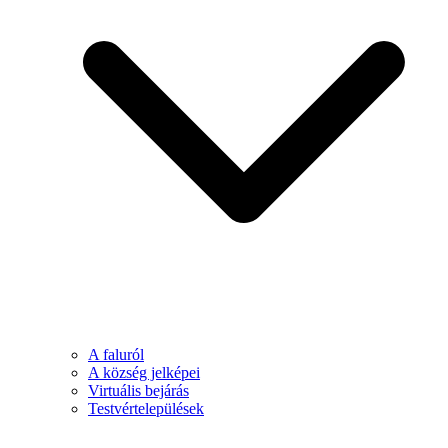
A faluról
A község jelképei
Virtuális bejárás
Testvértelepülések