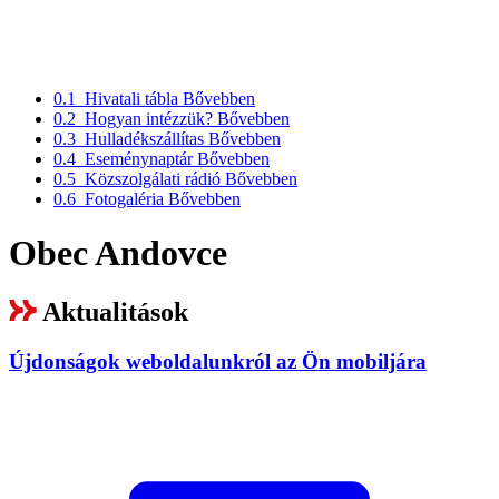
0.1
Hivatali tábla
Bővebben
0.2
Hogyan intézzük?
Bővebben
0.3
Hulladékszállítas
Bővebben
0.4
Eseménynaptár
Bővebben
0.5
Közszolgálati rádió
Bővebben
0.6
Fotogaléria
Bővebben
Obec Andovce
Aktualitások
Újdonságok weboldalunkról az Ön mobiljára