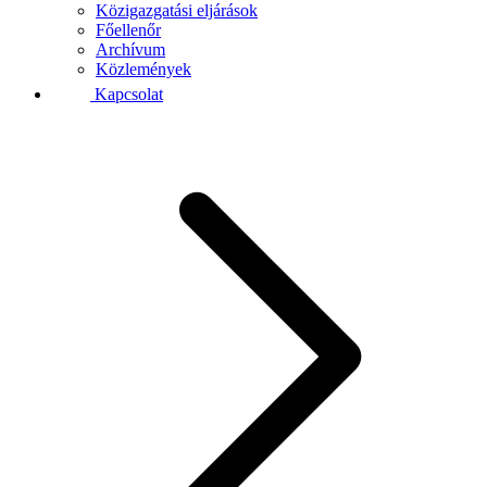
Közigazgatási eljárások
Főellenőr
Archívum
Közlemények
Kapcsolat