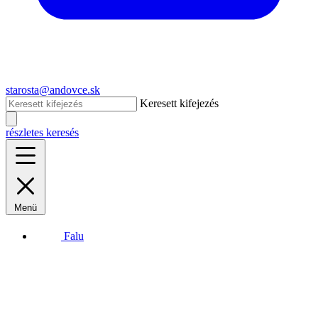
starosta@andovce.sk
Keresett kifejezés
részletes keresés
Menü
Falu